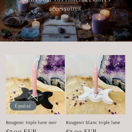
accessoires.
Épuisé
Bougeoir triple lune noir
Bougeoir blanc triple lune
Prix
€7,00 EUR
Prix
€7,00 EUR