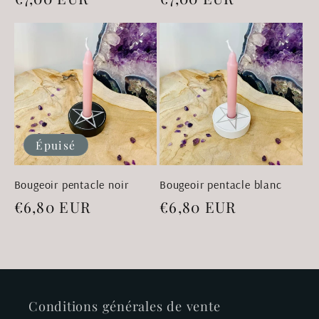
habituel
habituel
Épuisé
Bougeoir pentacle noir
Bougeoir pentacle blanc
Prix
€6,80 EUR
Prix
€6,80 EUR
habituel
habituel
Conditions générales de vente