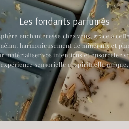
Les fondants parfumés
phère enchanteresse chez vous, grâce à cette
, mêlant harmonieusement de minéraux et pla
matérialiser vos intentions et ensorceler v
expérience sensorielle et spirituelle unique.