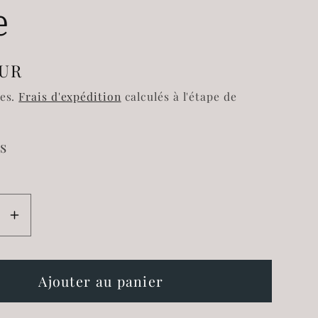
e
EUR
l
ses.
Frais d'expédition
calculés à l'étape de
s
e
Augmenter
la
é
quantité
de
Ajouter au panier
Bougie