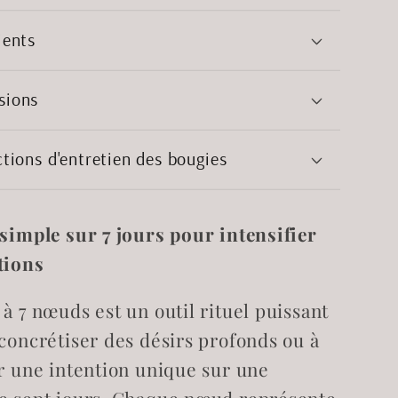
à
7
ients
s
noeuds
verte
sions
ctions d'entretien des bougies
 simple sur 7 jours pour intensifier
tions
à 7 nœuds est un outil rituel puissant
 concrétiser des désirs profonds ou à
er une intention unique sur une