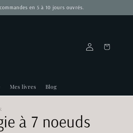
s commandes en 5 à 10 jours ouvrés.
Connexion
Panier
e
Mes livres
Blog
E
ie à 7 noeuds