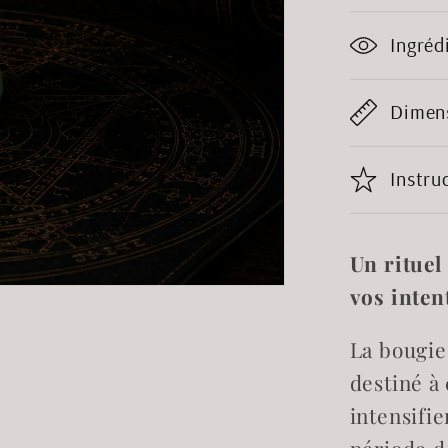
à
7
Ingréd
noeud
verte
Dimen
Instru
Un rituel
vos inten
La bougie 
destiné à
intensifi