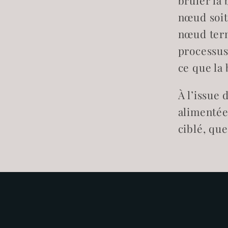
brûler la
nœud soit
nœud term
processus
ce que la
À l’issue 
alimentée
ciblé, que