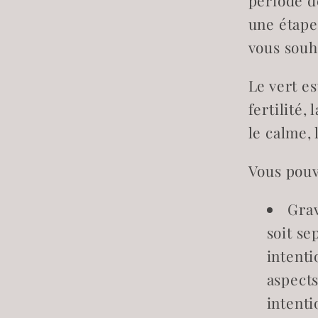
période d
une étape
vous souh
Le vert es
fertilité, 
le calme, 
Vous pouve
Grav
soit se
intenti
aspects
intenti