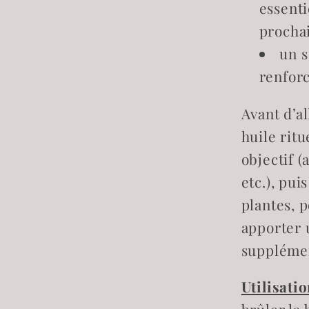
essenti
prochai
un s
renforc
Avant d’a
huile ritu
objectif (
etc.), pui
plantes, 
apporter 
supplémen
Utilisati