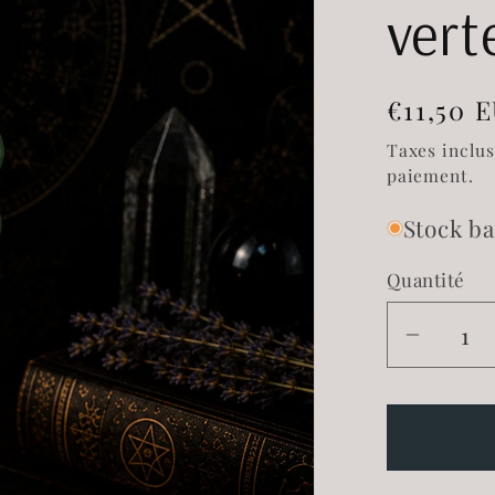
vert
Prix
€11,50 
habitue
Taxes inclu
paiement.
Stock ba
Quantité
Réduir
la
quantit
de
Bougie