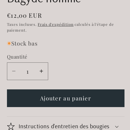
Prix
€12,00 EUR
habituel
Taxes incluses.
Frais d'expédition
calculés à l'étape de
paiement.
Stock bas
Quantité
Réduire
Augmenter
la
la
quantité
quantité
de
de
Ajouter au panier
Bougie
Bougie
figurative
figurative
verte
verte
Instructions d'entretien des bougies
Dagyde
Dagyde