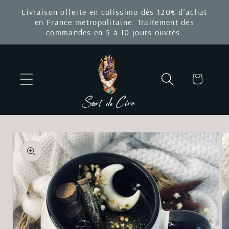
et
Livraison offerte en colissimo dès 120€ d'achat
passer
en France métropolitaine. Traitement des
au
commandes en 5 à 10 jours ouvrés.
contenu
Panier
Passer aux
informations
produits