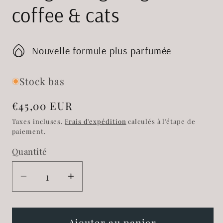
coffee & cats
Nouvelle formule plus parfumée
Stock bas
Prix
€45,00 EUR
habituel
Taxes incluses.
Frais d'expédition
calculés à l'étape de
paiement.
Quantité
Réduire
Augmenter
la
la
quantité
quantité
de
de
Ajouter au panier