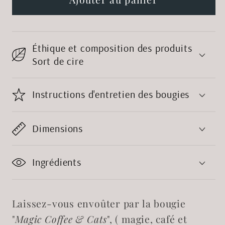
Bougie
Bougie
mug
mug
Magic,
Magic,
Éthique et composition des produits
coffee
coffee
Sort de cire
&amp;
&amp;
cats
cats
Instructions d'entretien des bougies
Dimensions
Ingrédients
Laissez-vous envoûter par la bougie
"
Magic Coffee & Cats
", ( magie, café et