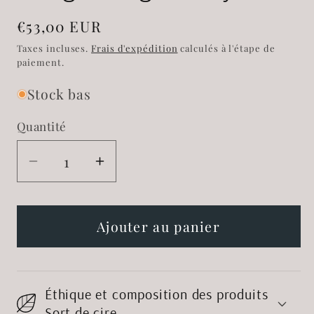
Prix
€53,00 EUR
habituel
Taxes incluses.
Frais d'expédition
calculés à l'étape de
paiement.
Stock bas
Quantité
Réduire
Augmenter
la
la
quantité
quantité
de
de
Ajouter au panier
Bougie
Bougie
mug
mug
Evil
Evil
Éthique et composition des produits
Eye
Eye
Sort de cire