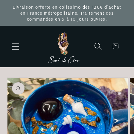
et
Livraison offerte en colissimo dès 120€ d'achat
passer
en France métropolitaine. Traitement des
au
commandes en 5 à 10 jours ouvrés.
contenu
Panier
Passer aux
informations
produits