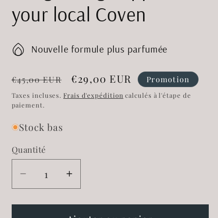
your local Coven
Nouvelle formule plus parfumée
Prix
Prix
€29,00 EUR
Promotion
€45,00 EUR
habituel
promotionnel
Taxes incluses.
Frais d'expédition
calculés à l'étape de
paiement.
Stock bas
Quantité
Réduire
Augmenter
la
la
quantité
quantité