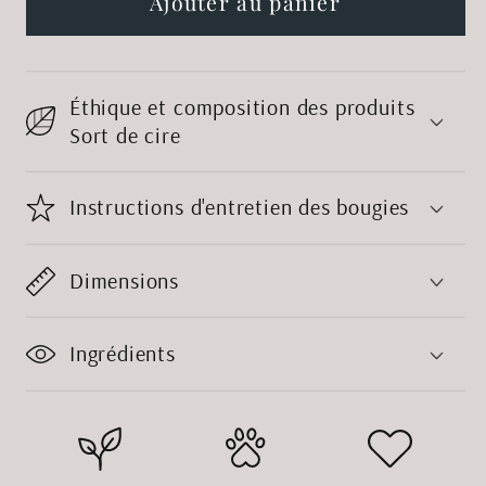
de
de
Ajouter au panier
Bougie
Bougie
mug
mug
Support
Support
Éthique et composition des produits
your
your
Sort de cire
local
local
Coven
Coven
Instructions d'entretien des bougies
Dimensions
Ingrédients