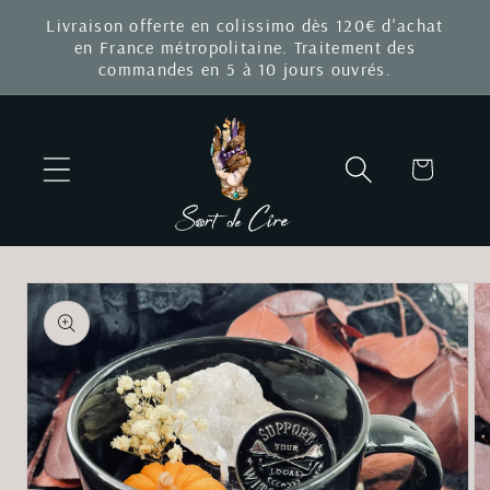
et
Livraison offerte en colissimo dès 120€ d'achat
passer
en France métropolitaine. Traitement des
au
commandes en 5 à 10 jours ouvrés.
contenu
Panier
Passer aux
informations
produits