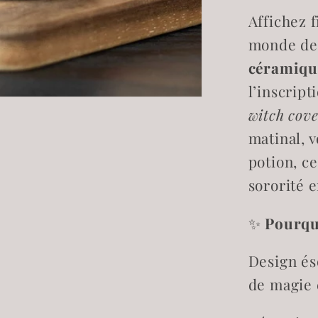
Suppor
Affichez 
your
local
monde des
Coven
céramiqu
l’inscrip
witch cov
matinal, v
potion, c
sororité 
✨
Pourquo
Design és
de magie 