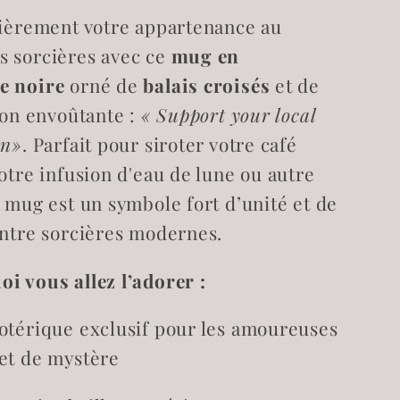
t
Support
fièrement votre appartenance au
your
local
 sorcières avec ce
mug en
Coven
e noire
orné de
balais croisés
et de
tion envoûtante :
« Support your local
en»
. Parfait pour siroter votre café
otre infusion d'eau de lune ou autre
e mug est un symbole fort d’unité et de
entre sorcières modernes.
i vous allez l’adorer :
otérique exclusif pour les amoureuses
et de mystère