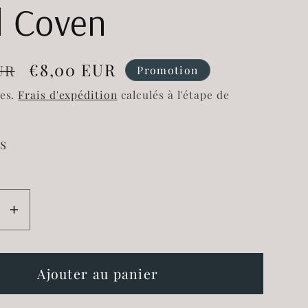
l Coven
Prix
€8,00 EUR
UR
Promotion
l
promotionnel
ses.
Frais d'expédition
calculés à l'étape de
s
e
Augmenter
la
é
quantité
de
Ajouter au panier
Mug