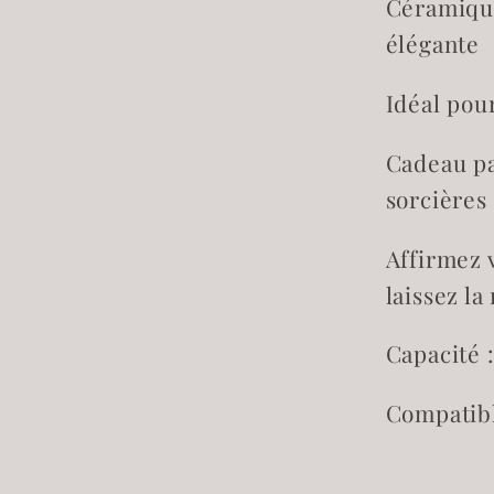
Céramique
élégante
Idéal pour
Cadeau pa
sorcière
Affirmez 
laissez la
Capacité :
Compatibl