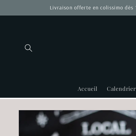
et
Livraison offerte en colissimo dès
passer
au
contenu
Accueil
Calendrie
Passer aux
informations
produits