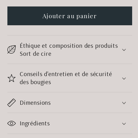
quantité
quantité
de
de
Ajouter au panier
Bougie
Bougie
La
La
magie
magie
Éthique et composition des produits
des
des
Sort de cire
chats,
chats,
les
les
familiers
familiers
Conseils d'entretien et de sécurité
des bougies
des
des
sorcières
sorcières
Dimensions
Ingrédients