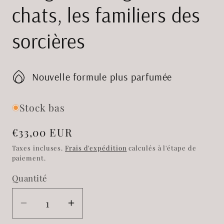
chats, les familiers des
sorcières
Nouvelle formule plus parfumée
Stock bas
Prix
€33,00 EUR
habituel
Taxes incluses.
Frais d'expédition
calculés à l'étape de
paiement.
Quantité
Réduire
Augmenter
la
la