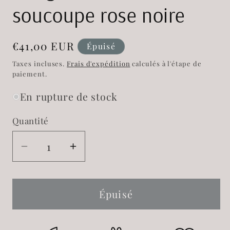
soucoupe rose noire
Prix
€41,00 EUR
Épuisé
habituel
Taxes incluses.
Frais d'expédition
calculés à l'étape de
paiement.
En rupture de stock
Quantité
Réduire
Augmenter
la
la
quantité
quantité
de
de
Épuisé
Bougie
Bougie
Tasse
Tasse