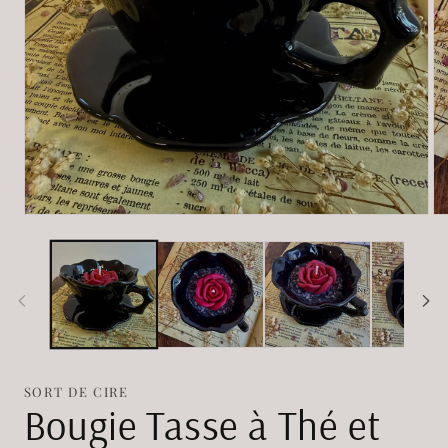
Ouvrir
Ou
le
le
média
mé
1
2
dans
da
une
un
fenêtre
fe
modale
mo
SORT DE CIRE
Bougie Tasse à Thé et