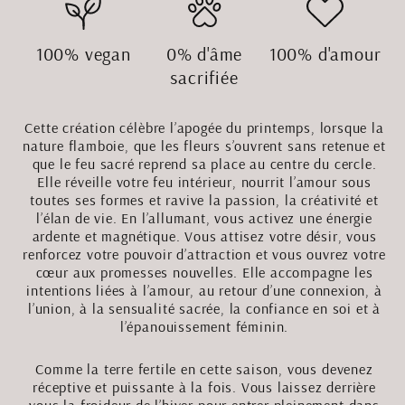
à
à
Thé
Thé
100% vegan
0% d'âme
100% d'amour
et
et
sacrifiée
soucoupe
soucoupe
rose
rose
Cette création célèbre l’apogée du printemps, lorsque la
noire
noire
nature flamboie, que les fleurs s’ouvrent sans retenue et
que le feu sacré reprend sa place au centre du cercle.
Elle réveille votre feu intérieur, nourrit l’amour sous
toutes ses formes et ravive la passion, la créativité et
l’élan de vie. En l’allumant, vous activez une énergie
ardente et magnétique. Vous attisez votre désir, vous
renforcez votre pouvoir d’attraction et vous ouvrez votre
cœur aux promesses nouvelles. Elle accompagne les
intentions liées à l’amour, au retour d’une connexion, à
l’union, à la sensualité sacrée, la confiance en soi et à
l’épanouissement féminin.
Comme la terre fertile en cette saison, vous devenez
réceptive et puissante à la fois. Vous laissez derrière