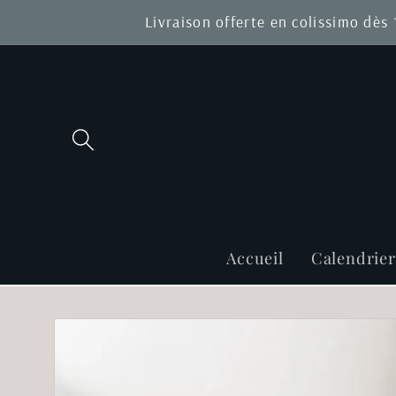
et
Livraison offerte en colissimo dès
passer
au
contenu
Accueil
Calendrie
Passer aux
informations
produits