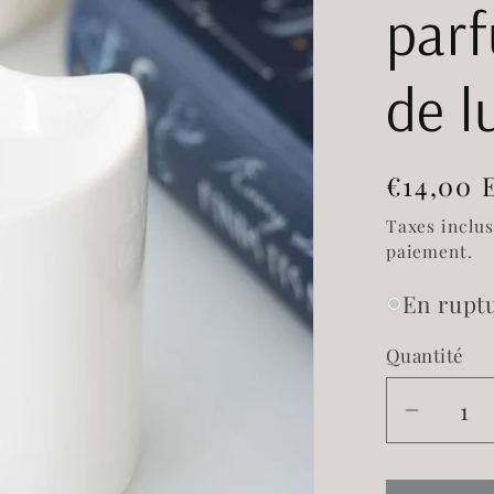
parf
de l
Prix
€14,00 
habitue
Taxes inclu
paiement.
En ruptu
Quantité
Réduir
la
quantit