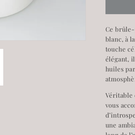
de
Brûleur
à
Ce brûle-
fondan
parfum
blanc, à l
Croiss
touche cél
de
élégant, i
lune
huiles pa
blanc
atmosphèr
Véritable 
vous acco
d’introsp
une ambia
long de l