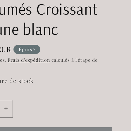
umés Croissant
une blanc
EUR
Épuisé
l
ses.
Frais d'expédition
calculés à l'étape de
re de stock
e
Augmenter
la
é
quantité