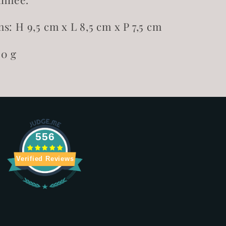
s: H 9,5 cm x L 8,5 cm x P 7,5 cm
80 g
556
Verified Reviews