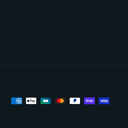
Moyens
de
paiement