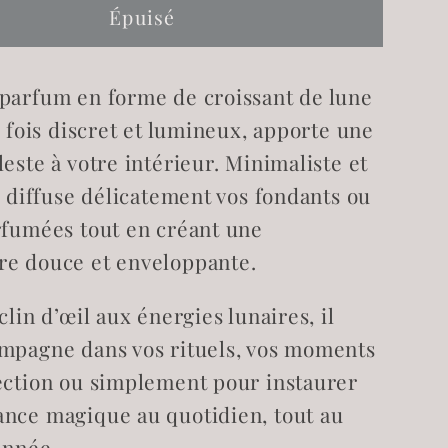
de
Épuisé
Brûleur
à
parfum en forme de croissant de lune
ts
fondants
és
parfumés
a fois discret et lumineux, apporte une
ant
Croissant
este à votre intérieur. Minimaliste et
de
l diffuse délicatement vos fondants ou
lune
rfumées tout en créant une
blanc
e douce et enveloppante.
clin d’œil aux énergies lunaires, il
mpagne dans vos rituels, vos moments
ection ou simplement pour instaurer
nce magique au quotidien, tout au
’année.