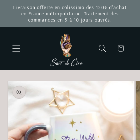
et
Livraison offerte en colissimo dès 120€ d'achat
passer
en France métropolitaine. Traitement des
au
commandes en 5 à 10 jours ouvrés.
contenu
Panier
Passer aux
informations
produits