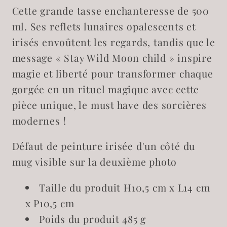
Cette grande tasse enchanteresse de 500
Wild
Wild
Moonchild
Moonchild
ml. Ses reflets lunaires opalescents et
IMPARFAIT
IMPARFAIT
irisés envoûtent les regards, tandis que le
message « Stay Wild Moon child » inspire
magie et liberté pour transformer chaque
gorgée en un rituel magique avec cette
pièce unique, le must have des sorcières
modernes !
Défaut de peinture irisée d'un côté du
mug visible sur la deuxième photo
Taille du produit
H10,5 cm x L14 cm
x P10,5 cm
Poids du produit
485 g