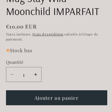
Moonchild IMPARFAIT
Prix
€10,00 EUR
habituel
Taxes incluses.
Frais d'expédition
calculés à l'étape de
paiement.
Stock bas
Quantité
Réduire
Augmenter
la
la
quantité
quantité
de
de
Ajouter au panier
Mug
Mug
Stay
Stay