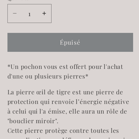
Réduire
Augmenter
la
la
quantité
quantité
de
de
Épuisé
Oeil
Oeil
de
de
*Un pochon vous est offert pour l'achat
tigre
tigre
d'une ou plusieurs pierres*
La pierre œil de tigre est une pierre de
protection qui renvoie l’énergie négative
à celui qui l'a émise, elle aura un rôle de
"bouclier miroir".
Cette pierre protège contre toutes les