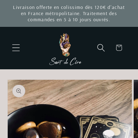
et
Livraison offerte en colissimo dès 120€ d'achat
passer
en France métropolitaine. Traitement des
au
commandes en 5 à 10 jours ouvrés.
contenu
Panier
Passer aux
informations
produits