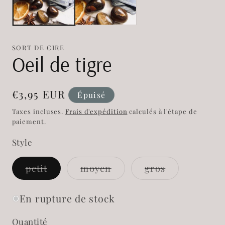
modale
mo
SORT DE CIRE
Oeil de tigre
Prix
€3,95 EUR
Épuisé
habituel
Taxes incluses.
Frais d'expédition
calculés à l'étape de
paiement.
Style
Variante
Variante
Variante
petit
moyen
gros
épuisée
épuisée
épuisée
ou
ou
ou
indisponible
indisponible
indisponible
En rupture de stock
Quantité