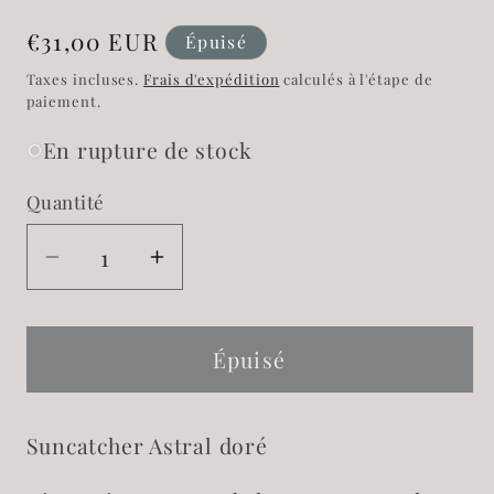
Prix
€31,00 EUR
Épuisé
habituel
Taxes incluses.
Frais d'expédition
calculés à l'étape de
paiement.
En rupture de stock
Quantité
Réduire
Augmenter
la
la
quantité
quantité
de
de
Épuisé
Suncatcher
Suncatcher
Astral
Astral
Suncatcher Astral doré