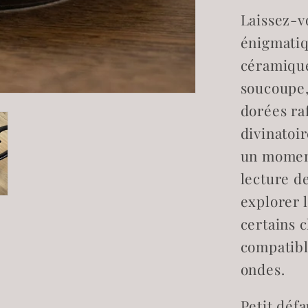
avec
Laissez-v
souco
ouija
énigmatiq
IMPAR
céramique
soucoupe,
dorées raf
divinatoi
un moment
lecture de
explorer 
certains 
compatible
ondes.
Petit défa