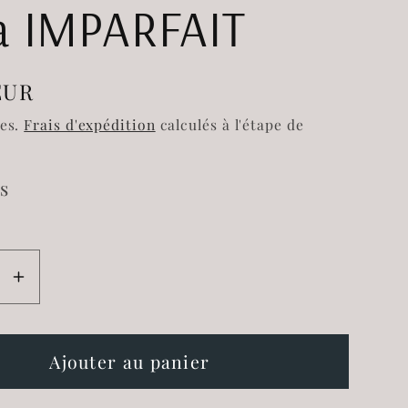
a IMPARFAIT
EUR
l
ses.
Frais d'expédition
calculés à l'étape de
s
e
Augmenter
la
é
quantité
de
Ajouter au panier
Tasse