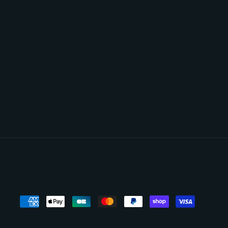
Moyens
de