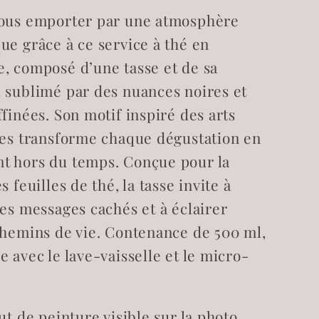
avec
ous emporter par une atmosphère
upe
soucoupe
ouija
ue grâce à ce service à thé en
FAIT
IMPARFAIT
, composé d’une tasse et de sa
 sublimé par des nuances noires et
finées. Son motif inspiré des arts
res transforme chaque dégustation en
 hors du temps. Conçue pour la
s feuilles de thé, la tasse invite à
les messages cachés et à éclairer
chemins de vie. Contenance de 500 ml,
 avec le lave-vaisselle et le micro-
ut de peinture visible sur la photo