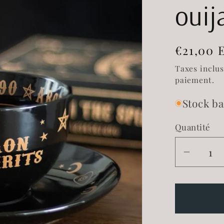
ouij
Prix
€21,00 
habitue
Taxes inclu
paiement.
Stock ba
Quantité
Réduir
la
quantit
de
Tasse